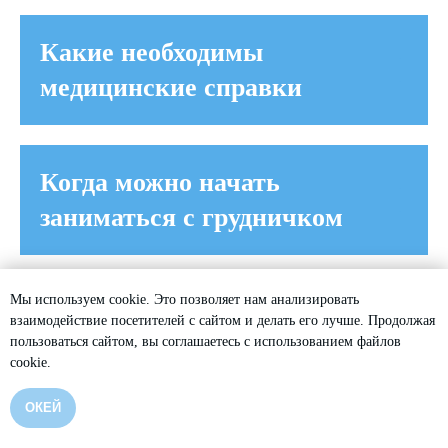
Какие необходимы
медицинские справки
Когда можно начать
заниматься с грудничком
Мы используем cookie. Это позволяет нам анализировать
Какие меры безопасность
взаимодействие посетителей с сайтом и делать его лучше. Продолжая
предусмотрены во время
пользоваться сайтом, вы соглашаетесь с использованием файлов
cookie.
занятий
ОКЕЙ